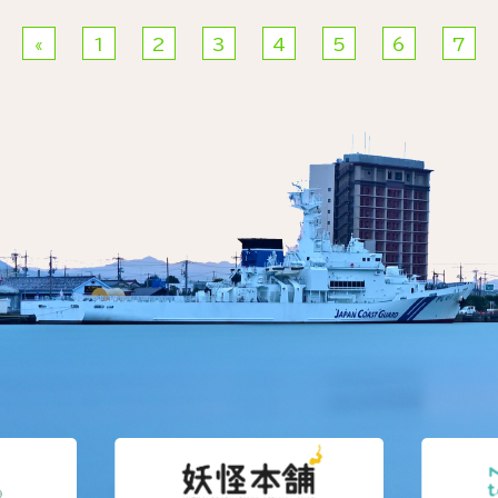
«
1
2
3
4
5
6
7