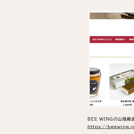
ＢＥＥ ＷＩＮＧの山陰
https://beewing.j